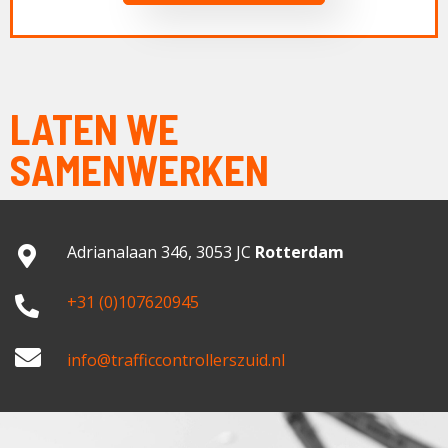
LATEN WE
SAMENWERKEN
Adrianalaan 346, 3053 JC
Rotterdam
+31 (0)107620945
info@trafficcontrollerszuid.nl